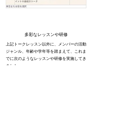
多彩なレッスンや研修
上記​トークレッスン以外に、メンバーの活動
ジャンル、年齢や学年等を踏まえて、これま
でに次のようなレッスンや研修を実施してき
ました。
1. お金の大切さ
：日々の生活を守るための知識を身につけま
す。
2. ファッションの基礎
：業界の現状や、日常に役立つファッション
の基本を学びます。
3. 日商簿記3級講座