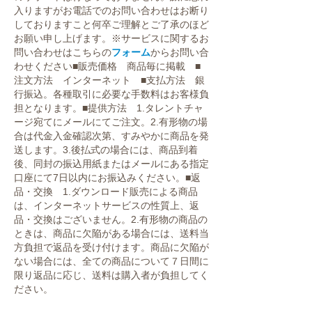
入りますがお電話でのお問い合わせはお断り
しておりますこと何卒ご理解とご了承のほど
お願い申し上げます。※サービスに関するお
問い合わせはこちらの
フォーム
からお問い合
わせください
■販売価格 商品毎に掲載 ■
注文方法 インターネット ■支払方法
銀
行振込。各種取引に必要な手数料はお客様負
担となります。
■提供方法 1.タレントチャ
ージ宛てにメールにてご注文。2.有形物の場
合は代金入金確認次第、すみやかに商品を発
送します。3.後払式の場合には、商品到着
後、同封の振込用紙またはメールにある指定
口座にて7日以内にお振込みください。
■返
品・交換 1.ダウンロード販売による商品
は、インターネットサービスの性質上、返
品・交換はございません。2.有形物の商品の
ときは、商品に欠陥がある場合には、送料当
方負担で返品を受け付けます。商品に欠陥が
ない場合には、全ての商品について７日間に
限り返品に応じ、送料は購入者が負担してく
ださい。
(検索用) オーディション,高校生,モデル